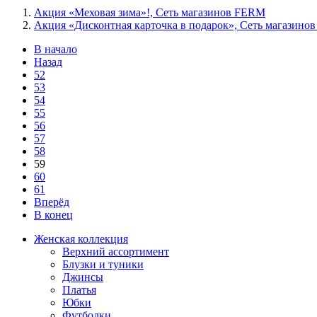
Акция «Меховая зима»!, Сеть магазинов FERM
Акция «Дисконтная карточка в подарок», Сеть магазин
В начало
Назад
52
53
54
55
56
57
58
59
60
61
Вперёд
В конец
Женская коллекция
Верхний ассортимент
Блузки и туники
Джинсы
Платья
Юбки
Футболки