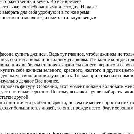
й торжественный вечер. Во все времена
столь же востребованными и сегодня. И, даже
 выбрать для себя удобную и в то же время
 постоянно меняется, а иметь стильную вещь в
 фасона купить джинсы. Ведь тут главное, чтобы джинсы не толь
ичны, соответствовали погодным условиям. И в конце концов, ц
вны, и их выбором становятся джинсы синего, черного и серого
купить себе джинсы зеленого, красного, желтого и других цвето
одчеркнув свою индивидуальность. Только при этом надо помнит
изуально делают Вас полнее.
ктировать фигуру. Особенно, этот момент должен волновать жен
сует настолько серьезно. Поэтому все-таки лучше выбирать таки
статки другой.
х нет ничего особенно яркого, но тем не менее спрос на них н
одходят большинству людей, то они, прежде всего, будут хороши
ть купить
узкие джинсы
. Вам нечего скрывать, а облегающая од