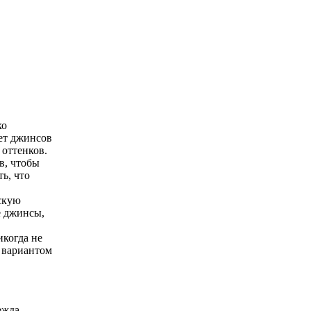
ко
вет джинсов
 оттенков.
в, чтобы
ь, что
скую
е джинсы,
икогда не
м вариантом
ежда