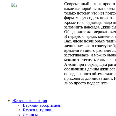
Современный рынок просто
какое же порой испытываем 
только потому, что нет подх
фирм, могут сидеть по-разно
Кроме того, однажды надо дл
запомнить навсегда. Джинсы 
Общепринятая американская с
В первую очередь, конечно,
Вас, число возле объем тали
женщинам часто советуют бр
времени немного растянется
застегивалась, и можно было
можно застегнуть только леж
А если при подходящем разме
обозначения длины джинсов 
определенного объема талии
приходятся длинноватыми. Н
либо просто подвернуть.
Женская коллекция
Верхний ассортимент
Блузки и туники
Джинсы