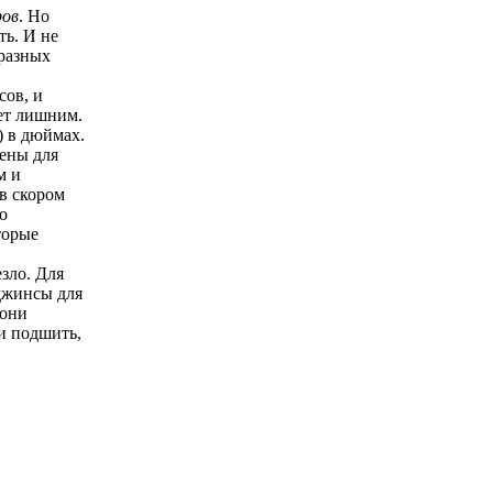
ров
. Но
ь. И не
 разных
сов, и
дет лишним.
) в дюймах.
чены для
м и
в скором
о
торые
зло. Для
джинсы для
 они
и подшить,