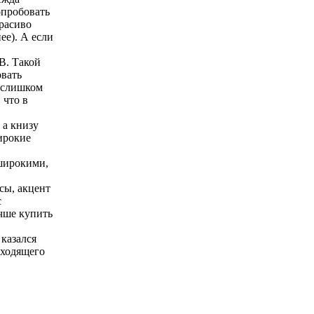
опробовать
Красиво
ее). А если
B. Такой
овать
с слишком
 что в
 а книзу
ирокие
 широкими,
сы, акцент
с
учше купить
 казался
дходящего