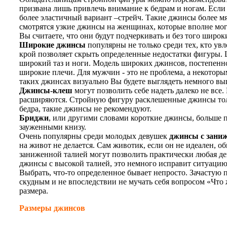
призвана лишь привлечь внимание к бедрам и ногам. Если
более эластичный вариант –стрейч. Такие джинсы более мя
смотрятся узкие джинсы на женщинах, которые вполне могу
Вы считаете, что они будут подчеркивать и без того широ
Широкие джинсы
популярны не только среди тех, кто у
крой позволяет скрыть определенные недостатки фигуры. 
широкий таз и ноги. Модель широких джинсов, постепенно
широкие плечи. Для мужчин - это не проблема, а некоторы
таких джинсах визуально Вы будете выглядеть немного вы
Джинсы-клеш
могут позволить себе надеть далеко не все.
расширяются. Стройную фигуру расклешенные джинсы толь
бедра, такие джинсы не рекомендуют.
Бриджи
, или другими словами короткие джинсы, больше п
зауженными книзу.
Очень популярны среди молодых девушек
джинсы с зани
на живот не делается. Сам животик, если он не идеален, о
заниженной талией могут позволить практически любая де
джинсы с высокой талией, это немного исправит ситуацию
Выбрать, что-то определенное бывает непросто. Зачастую п
скудным и не впоследствии не мучать себя вопросом «Что ж
размера.
Размеры джинсов