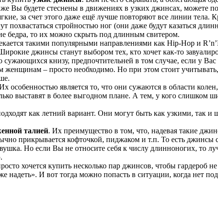
 же Вы будете стеснены в движениях в узких джинсах, можете п
гкие, за счет этого даже ещё лучше повторяют все линии тела. 
т похвастаться стройностью ног (они даже будут казаться длинн
кие бедра, то их можно скрыть под длинным свитером.
влекается такими популярными направлениями как Hip-Hop и R’n’
Широкие джинсы станут выбором тех, кто хочет как-то завуалир
 сужающихся книзу, предпочтительней в том случае, если у Ва
м женщинам – просто необходимо. Но при этом стоит учитывать,
ше.
 Их особенностью является то, что они сужаются в области колен,
ко выставят в более выгодном плане. А тем, у кого слишком ш
одходят как летний вариант. Они могут быть как узкими, так и
женной талией
. Их преимущество в том, что, надевая такие джин
бычно прикрывается кофточкой, пиджаком и т.п. То есть джинсы 
вушка. Но если Вы не относите себя к числу длинноногих, то л
.
росто хочется купить несколько пар джинсов, чтобы гардероб не
е надеть». И вот тогда можно попасть в ситуации, когда нет по