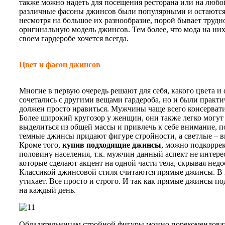
также можно надеть для посещения ресторана или на любо
различные фасоны джинсов были популярными и остаются 
несмотря на большое их разнообразие, порой бывает трудно
оригинальную модель джинсов. Тем более, что мода на них
своем гардеробе хочется всегда.
Цвет и фасон джинсов
Многие в первую очередь решают для себя, какого цвета и
сочетались с другими вещами гардероба, но и были практ
должен просто нравиться. Мужчины чаще всего консервати
Более широкий кругозор у женщин, они также легко могут 
выделиться из общей массы и привлечь к себе внимание, п
темные джинсы придают фигуре стройности, а светлые – в
Кроме того,
купив подходящие джинсы
, можно подкорре
половину населения, т.к. мужчин данный аспект не интере
которые сделают акцент на одной части тела, скрывая недо
Классикой джинсовой стиля считаются прямые джинсы. В ни
утихает. Все просто и строго. И так как прямые джинсы п
на каждый день.
Обладательницам стройной фигуры можно порекомендова