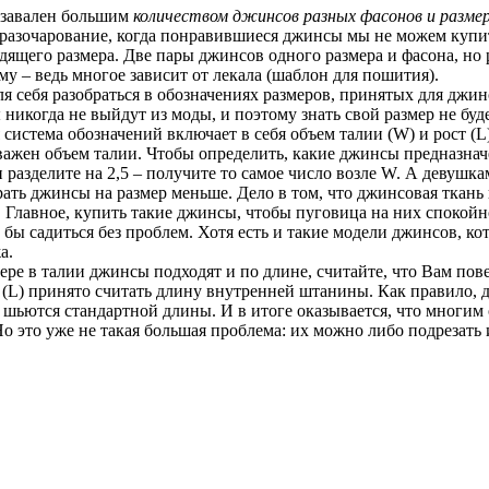
 завален большим
количеством джинсов разных фасонов и разме
разочарование, когда понравившиеся джинсы мы не можем купит
одящего размера. Две пары джинсов одного размера и фасона, но
му – ведь многое зависит от лекала (шаблон для пошития).
я себя разобраться в обозначениях размеров, принятых для джин
никогда не выйдут из моды, и поэтому знать свой размер не бу
истема обозначений включает в себя объем талии (W) и рост (L
 важен объем талии. Чтобы определить, какие джинсы предназна
и разделите на 2,5 – получите то самое число возле W. А девушка
ать джинсы на размер меньше. Дело в том, что джинсовая ткань 
. Главное, купить такие джинсы, чтобы пуговица на них спокойн
 бы садиться без проблем. Хотя есть и такие модели джинсов, ко
а.
ре в талии джинсы подходят и по длине, считайте, что Вам пове
(L) принято считать длину внутренней штанины. Как правило, 
 шьются стандартной длины. И в итоге оказывается, что многим
о это уже не такая большая проблема: их можно либо подрезать 