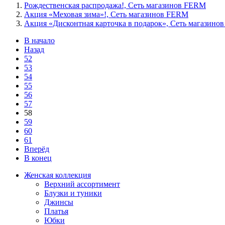
Рождественская распродажа!, Сеть магазинов FERM
Акция «Меховая зима»!, Сеть магазинов FERM
Акция «Дисконтная карточка в подарок», Сеть магазин
В начало
Назад
52
53
54
55
56
57
58
59
60
61
Вперёд
В конец
Женская коллекция
Верхний ассортимент
Блузки и туники
Джинсы
Платья
Юбки