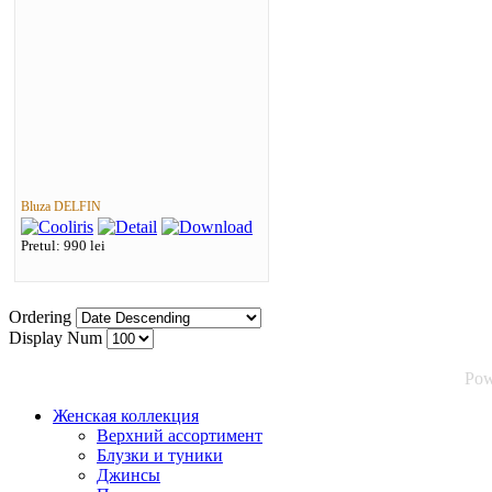
Bluza DELFIN
Pretul: 990 lei
Ordering
Display Num
Pow
Женская коллекция
Верхний ассортимент
Блузки и туники
Джинсы