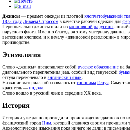
Джинсы
— предмет одежды из плотной
хлопчатобумажной тк
1873 году
Ливаем Строссом
в качестве рабочей одежды для
фер
Первоначально джинсы шили из
конопляной
парусины
английс
парусного флота. Именно благодаря этому материалу джинсы 
вытеснена хлопком, и к началу «джинсовой революции» в миров
производстве.
Этимология
Слово «джинсы» представляет собой
русское образование
на б
диагонального переплетения jean, особый вид генуэзской
бумаз
оттуда перекочевало в
английский язык
.
Название материала образовалось от
топонима
Генуя
. Саму тк
краситель —
индола
.
Слово вошло в русский язык в середине XX века.
История
Историки уже давно проследили происхождение джинсов по их
французский город
Ним
, который славился своими прочными 
Археологические изыскания пока ничего не дали; в письменны