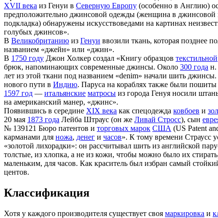
XVII века
из Генуи в
Северную Европу
(особенно в Англию) о
предположительно джинсовой одежды (женщина в джинсовой юб
подкладка) обнаружены искусствоведами на картинах неизвест
голубых джинсов».
В
Великобританию
из
Генуи
ввозили ткань, которая позднее п
названием «джейн» или «джин».
В
1750 году
Джон Холкер создал «Книгу образцов
текстильной
брюк, напоминающих современные джинсы. Около
300 года
н.
лет из этой ткани под названием «denim» начали шить джинсы
нового пути в
Индию
. Паруса на кораблях также были пошиты и
1597 год
—
итальянские
матросы
из города Генуя носили штан
на американский манер, «джинс».
Появившись в середине
XIX века
как спецодежда
ковбоев
и
зо
20 мая
1873 года
Лейба Штраус (он же
Ливай Стросс
), сын
евре
№ 139121 Бюро патентов и
торговых марок
США
(US Patent an
карманами для
ножа
,
денег
и
часов
». К тому времени Страусс 
«золотой лихорадки»: он рассчитывал шить из английской па
толстые, из хлопка, а не из кожи, чтобы можно было их стират
маленьким, для часов. Как краситель был избран самый стойки
центов.
Классификация
Хотя у каждого производителя существует своя
маркировка
и
к