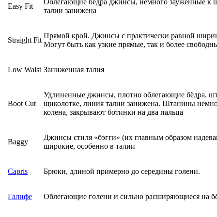
Облегающие бедра джинсы, немного зауженные к щ
Easy Fit
талии занижена
Прямой крой. Джинсы с практически равной ширин
Straight Fit
Могут быть как узкие прямые, так и более свободн
Low Waist
Заниженная талия
Удлиненные джинсы, плотно облегающие бёдра, шт
Boot Cut
щиколотке, линия талии занижена. Штанины немн
колена, закрывают ботинки на два пальца
Джинсы стиля «бэгги» (их главным образом надев
Baggy
широкие, особенно в талии
Capris
Брюки, длиной примерно до середины голени.
Галифе
Облегающие голени и сильно расширяющиеся на бё