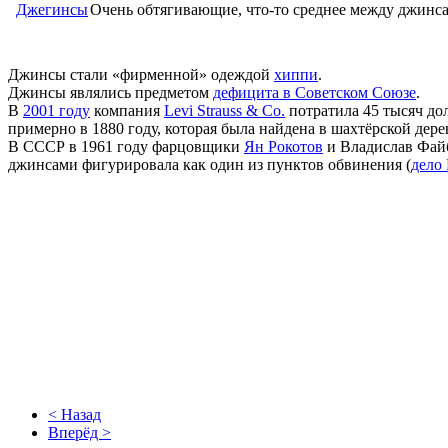
Джегинсы
Очень обтягивающие, что-то среднее между джинс
Джинсы стали «фирменной» одеждой
хиппи
.
Джинсы являлись предметом
дефицита в Советском Союзе
.
В
2001 году
компания
Levi Strauss & Co.
потратила 45 тысяч до
примерно в 1880 году, которая была найдена в шахтёрской дер
В СССР в 1961 году фарцовщики
Ян Рокотов
и Владислав Фай
джинсами фигурировала как один из пунктов обвинения (
дело
< Назад
Вперёд >